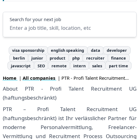
Search
Search for your next job
visa sponsorship
english speaking
data
developer
berlin
junior
product
php
recruiter
finance
javascript
SEO
remote
intern
sales
part time
Home
|
All companies
| PTR - Profi Talent Recruitment...
About PTR - Profi Talent Recruitment UG
(haftungsbeschränkt)
PTR – Profi Talent Recruitment UG
(haftungsbeschränkt) ist Ihr verlässlicher Partner für
moderne Personalvermittlung, Freelancer-
Vermittlung und Recruitment Process Outsourcing