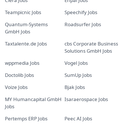
Clera Jobs
Enpal Jobs
Teampicnic Jobs
Speechify Jobs
Quantum-Systems
Roadsurfer Jobs
GmbH Jobs
Taxtalente.de Jobs
cbs Corporate Business
Solutions GmbH Jobs
wppmedia Jobs
Vogel Jobs
Doctolib Jobs
SumUp Jobs
Voize Jobs
Bjak Jobs
MY Humancapital GmbH
Isaraerospace Jobs
Jobs
Pertemps ERP Jobs
Peec AI Jobs