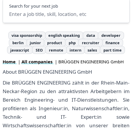
Search
Search for your next job
visa sponsorship
english speaking
data
developer
berlin
junior
product
php
recruiter
finance
javascript
SEO
remote
intern
sales
part time
Home
|
All companies
| BRÜGGEN ENGINEERING GmbH
About BRÜGGEN ENGINEERING GmbH
Die BRÜGGEN ENGINEERING zählt in der Rhein-Main-
Neckar-Region zu den attraktivsten Arbeitgebern im
Bereich Engineering- und IT-Dienstleistungen. Sie
profitieren als Ingenieur:in, Naturwissenschaftler:in,
Technik- und IT- Expert:in sowie
Wirtschaftswissenschaftler:in von unserer breiten