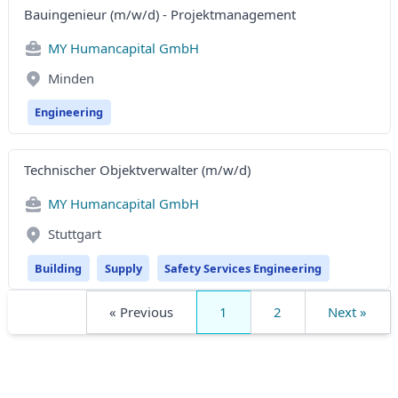
Bauingenieur (m/w/d) - Projektmanagement
MY Humancapital GmbH
Minden
Engineering
Technischer Objektverwalter (m/w/d)
MY Humancapital GmbH
Stuttgart
Building
Supply
Safety Services Engineering
« Previous
1
2
Next »
Footer