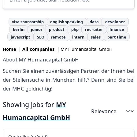
visa sponsorship
english speaking
data
developer
berlin
junior
product
php
recruiter
finance
javascript
SEO
remote
intern
sales
part time
Home
|
All companies
| MY Humancapital GmbH
About MY Humancapital GmbH
Suchen Sie einen zuverlässigen Partner, der Ihnen bei
der Stellensuche in München hilft? Dann sind Sie bei
der MHC goldrichtig!
Showing jobs for
MY
Sort by
Humancapital GmbH
Controller (m/w/d)