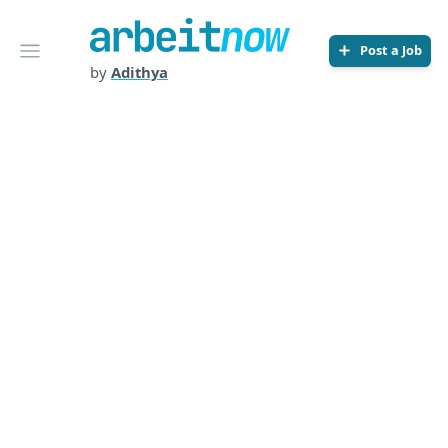
Arbeitnow
Open menu
Post a Job
by
Adithya