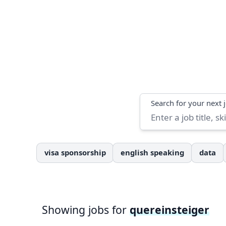
Search
Search for your next 
visa sponsorship
english speaking
data
Showing jobs for
quereinsteiger