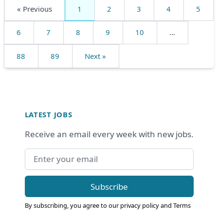
« Previous
1
2
3
4
5
6
7
8
9
10
...
88
89
Next »
Footer
LATEST JOBS
Receive an email every week with new jobs.
Email address
Subscribe
By subscribing, you agree to our
privacy policy
and
Terms