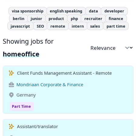
visa sponsorship
english speaking
data
developer
berlin
junior
product
php
recruiter
finance
javascript
SEO
remote
intern
sales
part time
Showing jobs for
Sort by
homeoffice
Client Funds Management Assistant - Remote
Mondriaan Corporate & Finance
Germany
Part Time
Assistant/translator