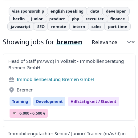
visa sponsorship
english speaking
data
developer
berlin
junior
product
php
recruiter
finance
javascript
SEO
remote
intern
sales
part time
Showing jobs for
bremen
Sort by
Head of Staff (m/w/d) in Vollzeit - Immobilienberatung
Bremen GmbH
Immobilienberatung Bremen GmbH
Bremen
Training
Development
Hilfstätigkeit / Student
6.000 - 6.500 €
Immobiliengutachter Senior/ Junior/ Trainee (m/w/d) in