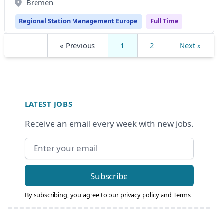
Bremen
Regional Station Management Europe
Full Time
« Previous
1
2
Next »
Footer
LATEST JOBS
Receive an email every week with new jobs.
Email address
Subscribe
By subscribing, you agree to our
privacy policy
and
Terms