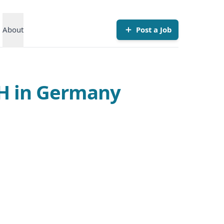
About
Post a Job
bH in Germany