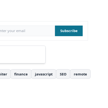
il address
Subscribe
iter
finance
javascript
SEO
remote