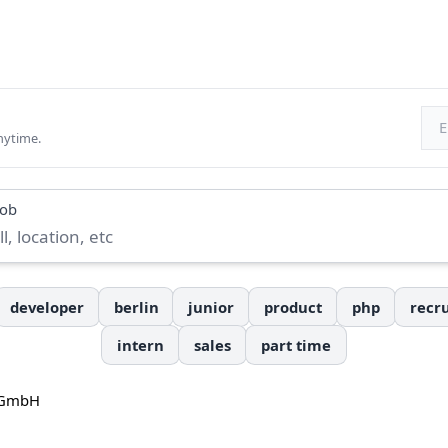
Ema
nytime.
job
developer
berlin
junior
product
php
recru
intern
sales
part time
e GmbH