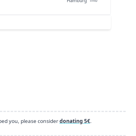
Hamburg
1mo
lped you, please consider
donating 5€
.