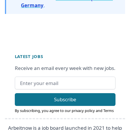
Germany
.
Footer
LATEST JOBS
Receive an email every week with new jobs.
Email address
Subscribe
By subscribing, you agree to our
privacy policy
and
Terms
Arbeitnow is a job board launched in 2021 to help