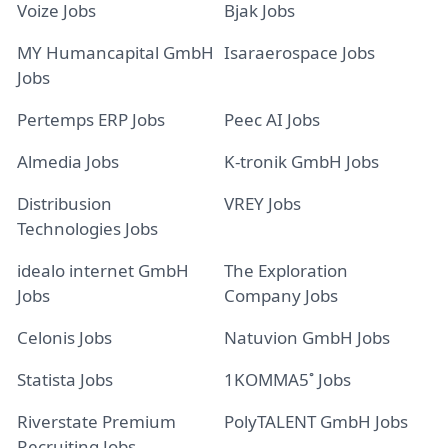
Voize Jobs
Bjak Jobs
MY Humancapital GmbH
Isaraerospace Jobs
Jobs
Pertemps ERP Jobs
Peec AI Jobs
Almedia Jobs
K-tronik GmbH Jobs
Distribusion
VREY Jobs
Technologies Jobs
idealo internet GmbH
The Exploration
Jobs
Company Jobs
Celonis Jobs
Natuvion GmbH Jobs
Statista Jobs
1KOMMA5˚ Jobs
Riverstate Premium
PolyTALENT GmbH Jobs
Recruiting Jobs