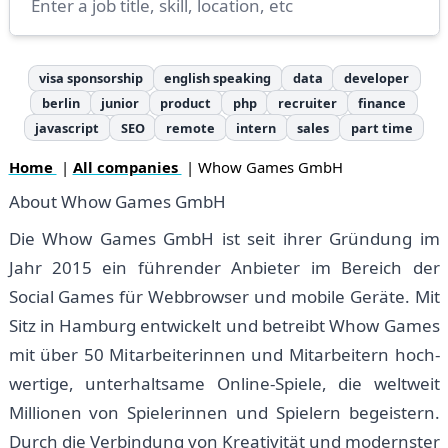
visa sponsorship
english speaking
data
developer
berlin
junior
product
php
recruiter
finance
javascript
SEO
remote
intern
sales
part time
Home
|
All companies
| Whow Games GmbH
About Whow Games GmbH
Die Whow Games GmbH ist seit ih­rer Grün­dung im
Jahr 2015 ein füh­ren­der An­bie­ter im Be­reich der
Social Games für Web­brow­ser und mo­bi­le Ge­rä­te. Mit
Sitz in Hamburg ent­wick­elt und be­treibt Whow Games
mit über 50 Mit­ar­bei­ter­in­nen und Mit­ar­bei­tern hoch­
wer­ti­ge, un­ter­halt­sa­me On­line-Spie­le, die welt­weit
Mil­li­on­en von Spie­ler­in­nen und Spie­lern be­geis­tern.
Durch die Ver­bin­dung von Kre­a­ti­vi­tät und mo­derns­ter