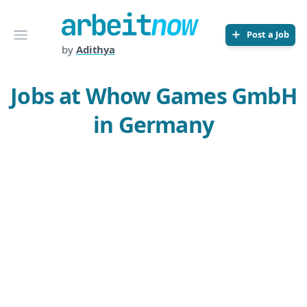
Arbeitnow
Open menu
Post a Job
by
Adithya
Jobs at Whow Games GmbH
in Germany