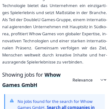
Tech­no­lo­gie bie­tet das Un­ter­neh­men ein ein­zig­ar­ti­
ges Spiel­er­leb­nis und setzt Maß­stä­be in der Bran­che.
Als Teil der DoubleU Games-Grup­pe, einem in­ter­na­tio­
nal agie­ren­den Un­ter­neh­men mit Haupt­sitz in Süd­ko­
re­a, pro­fi­tiert Whow Games von glo­ba­ler Ex­per­ti­se, in­
no­va­ti­ven Tech­no­lo­gi­en und einer star­ken in­ter­na­tio­
na­len Prä­senz. Ge­mein­sam ver­fol­gen wir das Ziel,
Men­schen welt­weit durch kre­a­ti­ve In­hal­te und her­
aus­ra­gen­de Spiel­er­leb­nis­se zu ver­bin­den.
Showing jobs for
Whow
Sort by
Games GmbH
No jobs found for the search for Whow
Games GmbH.
Search all companies in