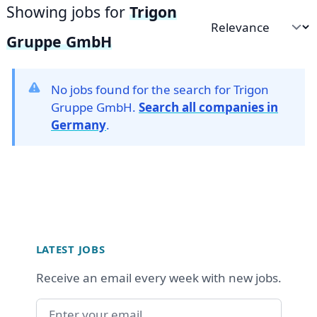
Showing jobs for
Trigon
Sort by
Gruppe GmbH
No jobs found for the search for Trigon
Gruppe GmbH.
Search all companies in
Germany
.
Footer
LATEST JOBS
Receive an email every week with new jobs.
Email address