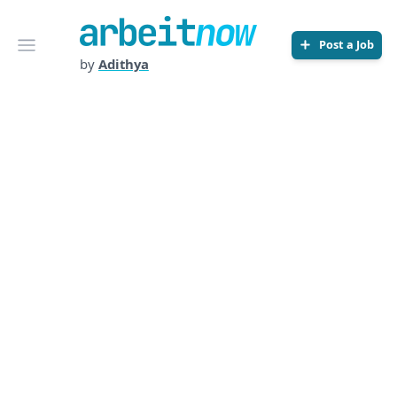
Arbeitnow
Open menu
Post a Job
by
Adithya