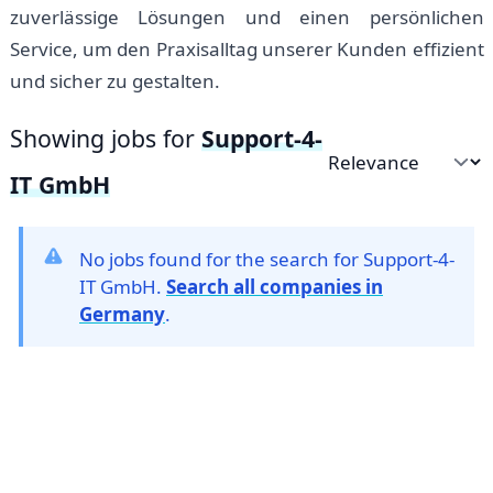
zuverlässige Lösungen und einen persönlichen
Service, um den Praxisalltag unserer Kunden effizient
und sicher zu gestalten.
Showing jobs for
Support-4-
Sort by
IT GmbH
No jobs found for the search for Support-4-
IT GmbH.
Search all companies in
Germany
.
Footer