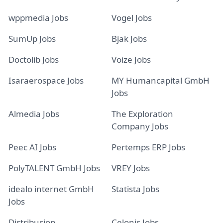
wppmedia Jobs
Vogel Jobs
SumUp Jobs
Bjak Jobs
Doctolib Jobs
Voize Jobs
Isaraerospace Jobs
MY Humancapital GmbH
Jobs
Almedia Jobs
The Exploration
Company Jobs
Peec AI Jobs
Pertemps ERP Jobs
PolyTALENT GmbH Jobs
VREY Jobs
idealo internet GmbH
Statista Jobs
Jobs
Distribusion
Celonis Jobs