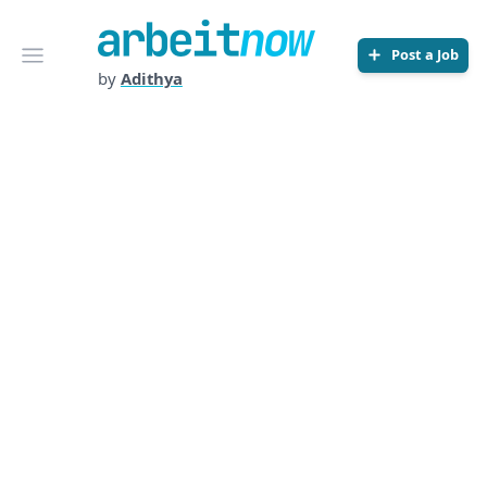
Arbeitnow
Open menu
Post a Job
by
Adithya