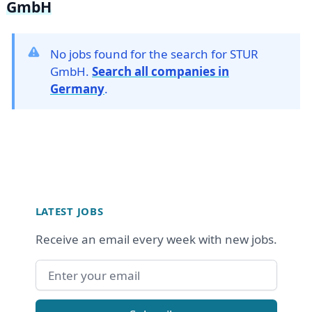
GmbH
No jobs found for the search for STUR
GmbH.
Search all companies in
Germany
.
Footer
LATEST JOBS
Receive an email every week with new jobs.
Email address