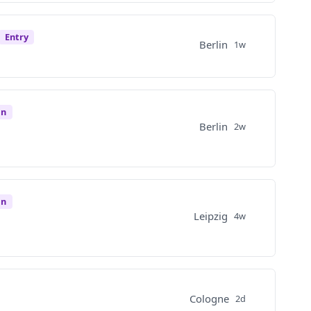
Entry
Berlin
1w
en
Berlin
2w
en
Leipzig
4w
Cologne
2d