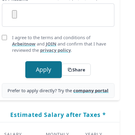
I agree to the terms and conditions of
Arbeitnow
and
JOIN
and confirm that I have
reviewed the
privacy policy
.
Apply
Share
Prefer to apply directly? Try the
company portal
Estimated Salary after Taxes *
SALARY
MONTHLY
YEARLY