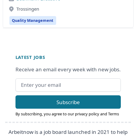
Trossingen
Quality Management
Footer
LATEST JOBS
Receive an email every week with new jobs.
Email address
Subscribe
By subscribing, you agree to our
privacy policy
and
Terms
Arbeitnow is a job board launched in 2021 to help