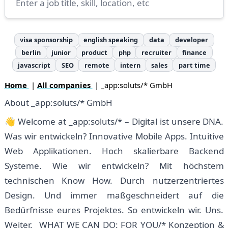
visa sponsorship
english speaking
data
developer
berlin
junior
product
php
recruiter
finance
javascript
SEO
remote
intern
sales
part time
Home
|
All companies
| _app:soluts/* GmbH
About _app:soluts/* GmbH
👋 Welcome at _app:soluts/* – Digital ist unsere DNA.
Was wir entwickeln? Innovative Mobile Apps. Intuitive
Web Applikationen. Hoch skalierbare Backend
Systeme. Wie wir entwickeln? Mit höchstem
technischen Know How. Durch nutzerzentriertes
Design. Und immer maßgeschneidert auf die
Bedürfnisse eures Projektes. So entwickeln wir. Uns.
Weiter. _WHAT WE CAN DO: FOR YOU/* Konzeption &