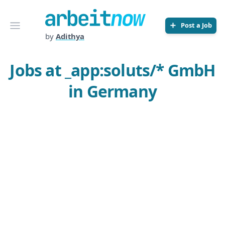
Arbeitnow
Open menu
Post a Job
by
Adithya
Jobs at _app:soluts/* GmbH
in Germany