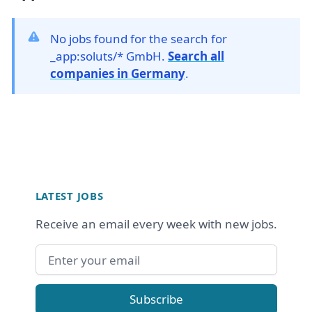
No jobs found for the search for
_app:soluts/* GmbH.
Search all
companies in Germany
.
Footer
LATEST JOBS
Receive an email every week with new jobs.
Email address
Subscribe