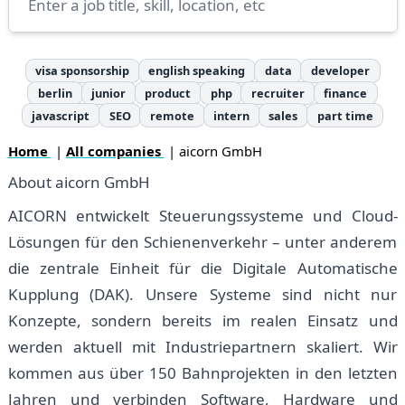
visa sponsorship
english speaking
data
developer
berlin
junior
product
php
recruiter
finance
javascript
SEO
remote
intern
sales
part time
Home
|
All companies
| aicorn GmbH
About aicorn GmbH
AICORN entwickelt Steuerungssysteme und Cloud-
Lösungen für den Schienenverkehr – unter anderem
die zentrale Einheit für die Digitale Automatische
Kupplung (DAK). Unsere Systeme sind nicht nur
Konzepte, sondern bereits im realen Einsatz und
werden aktuell mit Industriepartnern skaliert. Wir
kommen aus über 150 Bahnprojekten in den letzten
Jahren und verbinden Software, Hardware und