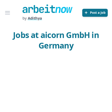
Arbeitnow
Open menu
Post a Job
by
Adithya
Jobs at aicorn GmbH in
Germany