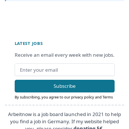
Footer
LATEST JOBS
Receive an email every week with new jobs.
Email address
Subscribe
By subscribing, you agree to our
privacy policy
and
Terms
Arbeitnow is a job board launched in 2021 to help
you find a job in Germany. If my website helped
you, please consider
donating 5€
.