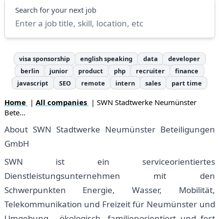
Search
Search for your next job
visa sponsorship
english speaking
data
developer
berlin
junior
product
php
recruiter
finance
javascript
SEO
remote
intern
sales
part time
Home
|
All companies
| SWN Stadtwerke Neumünster
Bete...
About SWN Stadtwerke Neumünster Beteiligungen
GmbH
SWN ist ein serviceorientiertes
Dienstleistungsunternehmen mit den
Schwerpunkten Energie, Wasser, Mobilität,
Telekommunikation und Freizeit für Neumünster und
Umgebung - ökologisch, familienorientiert und fest