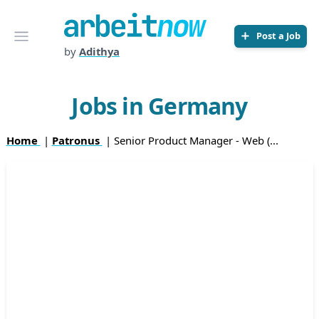
Arbeitnow
Open menu
Post a Job
by
Adithya
Jobs in Germany
Home
|
Patronus
| Senior Product Manager - Web (...