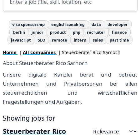
visa sponsorship
english speaking
data
developer
berlin
junior
product
php
recruiter
finance
javascript
SEO
remote
intern
sales
part time
Home
|
All companies
| Steuerberater Rico Sarnoch
About Steuerberater Rico Sarnoch
Unsere digitale Kanzlei berät und betreut
Unternehmen und Privatpersonen bei allen
steuerrechtlichen und wirtschaftlichen
Fragestellungen und Aufgaben.
Showing jobs for
Steuerberater Rico
Sort by