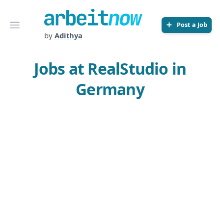
Arbeitnow
Open menu
Post a Job
by
Adithya
Jobs at RealStudio in
Germany