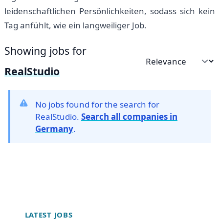
leidenschaftlichen Persönlichkeiten, sodass sich kein
Tag anfühlt, wie ein langweiliger Job.
Showing jobs for
Sort by
RealStudio
No jobs found for the search for
RealStudio.
Search all companies in
Germany
.
Footer
LATEST JOBS