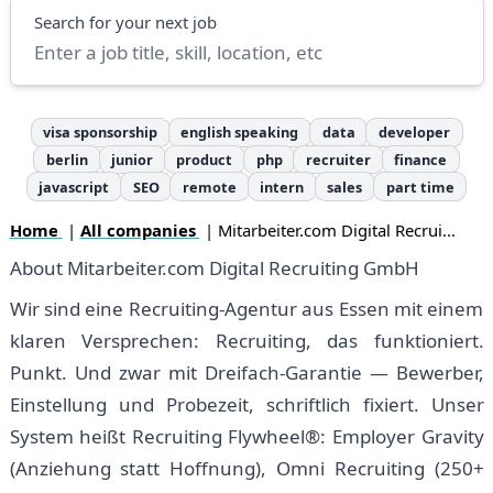
Search
Search for your next job
visa sponsorship
english speaking
data
developer
berlin
junior
product
php
recruiter
finance
javascript
SEO
remote
intern
sales
part time
Home
|
All companies
| Mitarbeiter.com Digital Recrui...
About Mitarbeiter.com Digital Recruiting GmbH
Wir sind eine Recruiting-Agentur aus Essen mit einem
klaren Versprechen: Recruiting, das funktioniert.
Punkt. Und zwar mit Dreifach-Garantie — Bewerber,
Einstellung und Probezeit, schriftlich fixiert. Unser
System heißt Recruiting Flywheel®: Employer Gravity
(Anziehung statt Hoffnung), Omni Recruiting (250+