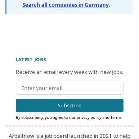
Search all companies in Germany
.
Footer
LATEST JOBS
Receive an email every week with new jobs.
Email address
Subscribe
By subscribing, you agree to our
privacy policy
and
Terms
Arbeitnow is a job board launched in 2021 to help