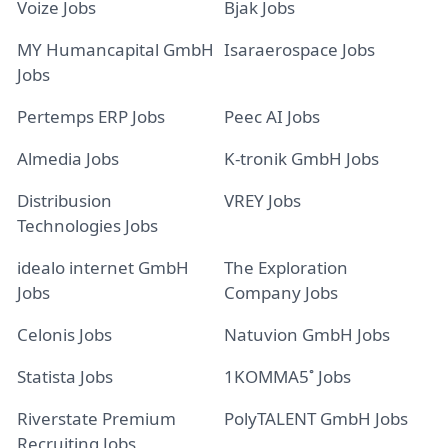
Voize Jobs
Bjak Jobs
MY Humancapital GmbH
Isaraerospace Jobs
Jobs
Pertemps ERP Jobs
Peec AI Jobs
Almedia Jobs
K-tronik GmbH Jobs
Distribusion
VREY Jobs
Technologies Jobs
idealo internet GmbH
The Exploration
Jobs
Company Jobs
Celonis Jobs
Natuvion GmbH Jobs
Statista Jobs
1KOMMA5˚ Jobs
Riverstate Premium
PolyTALENT GmbH Jobs
Recruiting Jobs