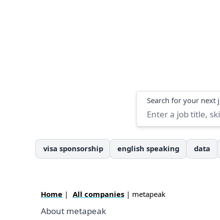
Search
Search for your next 
visa sponsorship
english speaking
data
Home
|
All companies
| metapeak
About metapeak