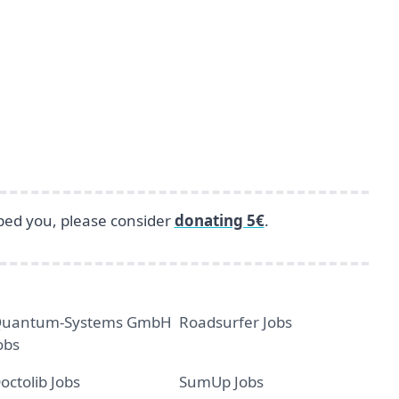
lped you, please consider
donating 5€
.
uantum-Systems GmbH
Roadsurfer Jobs
obs
octolib Jobs
SumUp Jobs