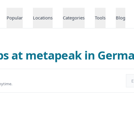
Popular
Locations
Categories
Tools
Blog
bs at metapeak in Germ
Ema
nytime.