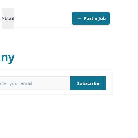
About
Post a Job
any
il address
Subscribe