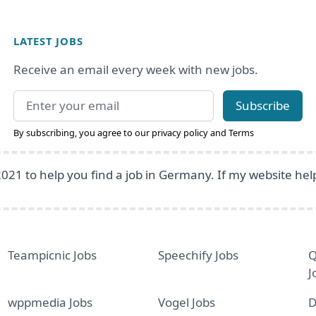
LATEST JOBS
Receive an email every week with new jobs.
Email address
Subscribe
By subscribing, you agree to our
privacy policy
and
Terms
2021 to help you find a job in Germany. If my website he
Teampicnic Jobs
Speechify Jobs
Q
J
wppmedia Jobs
Vogel Jobs
D