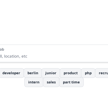
job
developer
berlin
junior
product
php
recru
intern
sales
part time