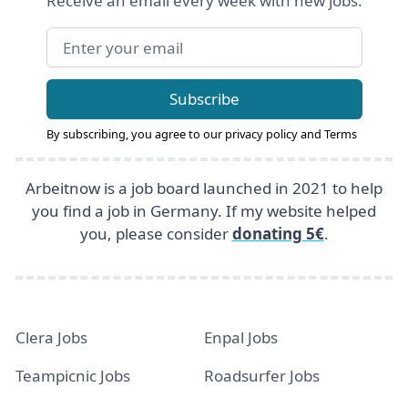
Receive an email every week with new jobs.
Email address
Subscribe
By subscribing, you agree to our
privacy policy
and
Terms
Arbeitnow is a job board launched in 2021 to help
you find a job in Germany. If my website helped
you, please consider
donating 5€
.
Clera Jobs
Enpal Jobs
Teampicnic Jobs
Roadsurfer Jobs