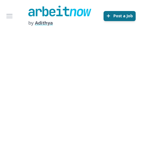
Arbeitnow
Open menu
Post a Job
by
Adithya