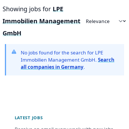
Showing jobs for
LPE
Immobilien Management
Sort by
GmbH
No jobs found for the search for LPE
Immobilien Management GmbH.
Search
all companies in Germany
.
Footer
LATEST JOBS