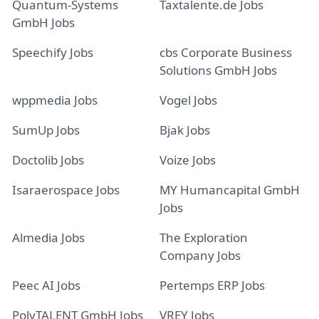
Quantum-Systems
Taxtalente.de Jobs
GmbH Jobs
Speechify Jobs
cbs Corporate Business
Solutions GmbH Jobs
wppmedia Jobs
Vogel Jobs
SumUp Jobs
Bjak Jobs
Doctolib Jobs
Voize Jobs
Isaraerospace Jobs
MY Humancapital GmbH
Jobs
Almedia Jobs
The Exploration
Company Jobs
Peec AI Jobs
Pertemps ERP Jobs
PolyTALENT GmbH Jobs
VREY Jobs