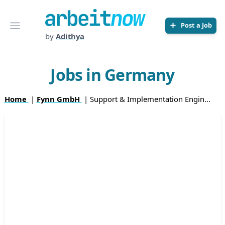
Arbeitnow
Open menu
Post a Job
by
Adithya
Jobs in Germany
Home
|
Fynn GmbH
| Support & Implementation Engin...