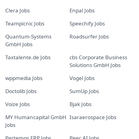
Clera Jobs
Enpal Jobs
Teampicnic Jobs
Speechify Jobs
Quantum-Systems
Roadsurfer Jobs
GmbH Jobs
Taxtalente.de Jobs
cbs Corporate Business
Solutions GmbH Jobs
wppmedia Jobs
Vogel Jobs
Doctolib Jobs
SumUp Jobs
Voize Jobs
Bjak Jobs
MY Humancapital GmbH
Isaraerospace Jobs
Jobs
Pertemps ERP Jobs
Peec AI Jobs