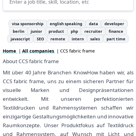
visa sponsorship
english speaking
data
developer
berlin
junior
product
php
recruiter
finance
javascript
SEO
remote
intern
sales
part time
Home
|
All companies
| CCS fabric frame
About CCS fabric frame
Mit über 40 Jahre Branchen KnowHow haben wir, als
CCS fabric frame, uns zu einem sicheren Partner für
visuelle Marken und Designpräsentationen
entwickelt. Mit unseren perfektionierten
Textildrucken und Rahmensystemen schaffen wir
einzigartige Gestaltungsmöglichkeiten und innovative
Raumkonzepte. Unser Produktfokus auf Textildruck
und Rahmensystem, auf Wunsch mit Licht und