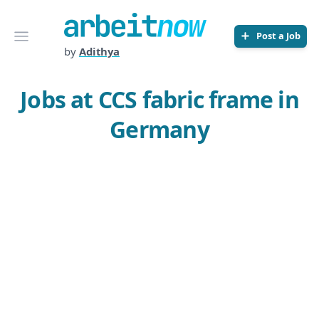
Arbeitnow
Open menu
Post a Job
by
Adithya
Jobs at CCS fabric frame in
Germany